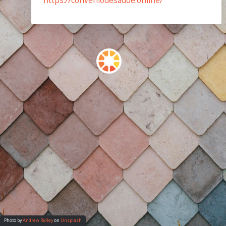
Photo by
Andrew Ridley
on
Unsplash